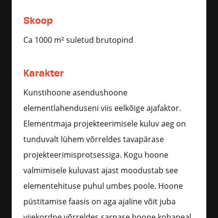
Skoop
Ca 1000 m² suletud brutopind
Karakter
Kunstihoone asendushoone
elementlahenduseni viis eelkõige ajafaktor.
Elementmaja projekteerimisele kuluv aeg on
tunduvalt lühem võrreldes tavapärase
projekteerimisprotsessiga. Kogu hoone
valmimisele kuluvast ajast moodustab see
elementehituse puhul umbes poole. Hoone
püstitamise faasis on aga ajaline võit juba
viiekordne võrreldes sarnase hoone kohapeal