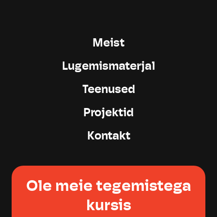
Meist
Lugemismaterjal
Teenused
Projektid
Kontakt
Ole meie tegemistega
kursis