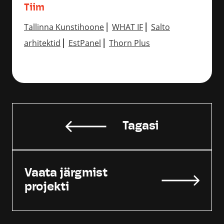
Tiim
Tallinna Kunstihoone
⎢
WHAT IF
⎢
Salto
arhitektid
⎢
EstPanel
⎢
Thorn Plus
Tagasi
Vaata järgmist
projekti