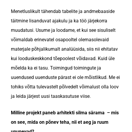
Menetluslikult tähendab tabelite ja andmebaaside
täitmine lisanduvat ajakulu ja ka töö järjekorra
muudatusi. Usume ja loodame, et kui see sisuliselt
võimaldab erinevatel osapooltel olemasolevaid
materjale põhjalikumalt analüüsida, siis nii ehitatav
kui looduskeskkond tõepoolest võidavad. Kuid üle
mõelda ka ei tasu. Toimingud toimingute ja
uuendused uuenduste pärast ei ole mõistlikud. Me ei
tohiks võtta tulevastelt põlvedelt võimalust olla loov
ja leida järjest uusi taaskasutuse viise.
Milline projekt paneb arhitekti silma särama – mis
on see, mida on põnev teha, nii et aeg ja ruum
ununevad?