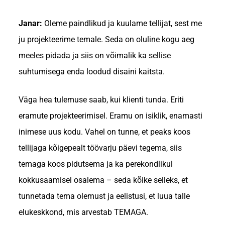
Janar:
Oleme paindlikud ja kuulame tellijat, sest me
ju projekteerime temale. Seda on oluline kogu aeg
meeles pidada ja siis on võimalik ka sellise
suhtumisega enda loodud disaini kaitsta.
Väga hea tulemuse saab, kui klienti tunda. Eriti
eramute projekteerimisel. Eramu on isiklik, enamasti
inimese uus kodu. Vahel on tunne, et peaks koos
tellijaga kõigepealt töövarju päevi tegema, siis
temaga koos pidutsema ja ka perekondlikul
kokkusaamisel osalema – seda kõike selleks, et
tunnetada tema olemust ja eelistusi, et luua talle
elukeskkond, mis arvestab TEMAGA.