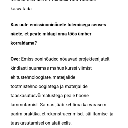
kasvatada.
Kas uute emissiooninõuete tulemisega seoses
näete, et peate midagi oma töös ümber
korraldama?
Ove:
Emissiooninõuded nõuavad projekteerijatelt
kindlasti suuremas mahus kurssi viimist
ehitustehnoloogiate, materjalide
tootmistehnoloogiatega ja materjalide
taaskasutusvõimalustega peale hoone
lammutamist. Samas jääb kehtima ka varasem
parim praktika, et rekonstrueerimisel, säilitamisel ja
taaskasutamisel on alati eelis.