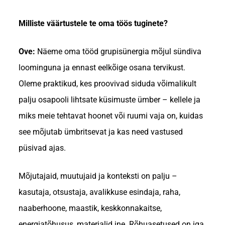
Milliste väärtustele te oma töös tuginete?
Ove:
Näeme oma tööd grupisünergia mõjul sündiva
loominguna ja ennast eelkõige osana tervikust.
Oleme praktikud, kes proovivad siduda võimalikult
palju osapooli lihtsate küsimuste ümber – kellele ja
miks meie tehtavat hoonet või ruumi vaja on, kuidas
see mõjutab ümbritsevat ja kas need vastused
püsivad ajas.
Mõjutajaid, muutujaid ja konteksti on palju –
kasutaja, otsustaja, avalikkuse esindaja, raha,
naaberhoone, maastik, keskkonnakaitse,
energiatõhusus, materjalid jne. Rõhuasetused on iga