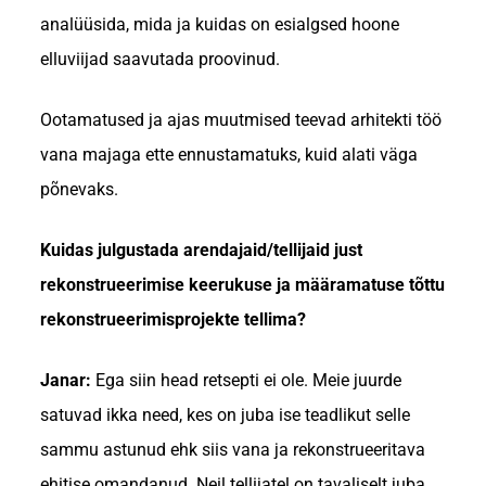
analüüsida, mida ja kuidas on esialgsed hoone
elluviijad saavutada proovinud.
Ootamatused ja ajas muutmised teevad arhitekti töö
vana majaga ette ennustamatuks, kuid alati väga
põnevaks.
Kuidas julgustada arendajaid/tellijaid just
rekonstrueerimise keerukuse ja määramatuse tõttu
rekonstrueerimisprojekte tellima?
Janar:
Ega siin head retsepti ei ole. Meie juurde
satuvad ikka need, kes on juba ise teadlikut selle
sammu astunud ehk siis vana ja rekonstrueeritava
ehitise omandanud. Neil tellijatel on tavaliselt juba