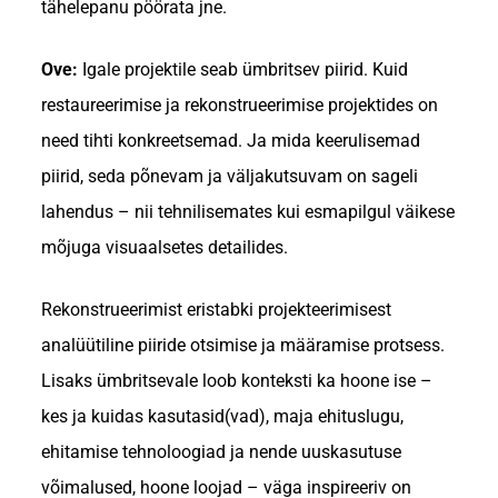
tähelepanu pöörata jne.
Ove:
Igale projektile seab ümbritsev piirid. Kuid
restaureerimise ja rekonstrueerimise projektides on
need tihti konkreetsemad. Ja mida keerulisemad
piirid, seda põnevam ja väljakutsuvam on sageli
lahendus – nii tehnilisemates kui esmapilgul väikese
mõjuga visuaalsetes detailides.
Rekonstrueerimist eristabki projekteerimisest
analüütiline piiride otsimise ja määramise protsess.
Lisaks ümbritsevale loob konteksti ka hoone ise –
kes ja kuidas kasutasid(vad), maja ehituslugu,
ehitamise tehnoloogiad ja nende uuskasutuse
võimalused, hoone loojad – väga inspireeriv on