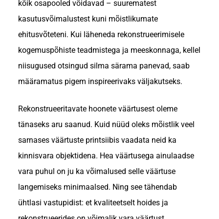
kõik osapooled võidavad – suurematest
kasutusvõimalustest kuni mõistlikumate
ehitusvõteteni. Kui läheneda rekonstrueerimisele
kogemuspõhiste teadmistega ja meeskonnaga, kellel
niisugused otsingud silma särama panevad, saab
määramatus pigem inspireerivaks väljakutseks.
Rekonstrueeritavate hoonete väärtusest oleme
tänaseks aru saanud. Kuid nüüd oleks mõistlik veel
sarnases väärtuste printsiibis vaadata neid ka
kinnisvara objektidena. Hea väärtusega ainulaadse
vara puhul on ju ka võimalused selle väärtuse
langemiseks minimaalsed. Ning see tähendab
ühtlasi vastupidist: et kvaliteetselt hoides ja
rekonstrueerides on võimalik vara väärtust