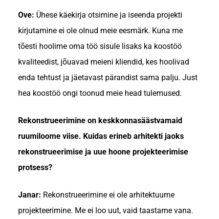
Ove:
Ühese käekirja otsimine ja iseenda projekti
kirjutamine ei ole olnud meie eesmärk. Kuna me
tõesti hoolime oma töö sisule lisaks ka koostöö
kvaliteedist, jõuavad meieni kliendid, kes hoolivad
enda tehtust ja jäetavast pärandist sama palju. Just
hea koostöö ongi toonud meie head tulemused.
Rekonstrueerimine on keskkonnasäästvamaid
ruumiloome viise. Kuidas erineb arhitekti jaoks
rekonstrueerimise ja uue hoone projekteerimise
protsess?
Janar:
Rekonstrueerimine ei ole arhitektuurne
projekteerimine. Me ei loo uut, vaid taastame vana.