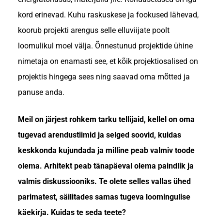
kord erinevad. Kuhu raskuskese ja fookused lähevad,
koorub projekti arengus selle elluviijate poolt
loomulikul moel välja. Õnnestunud projektide ühine
nimetaja on enamasti see, et kõik projektiosalised on
projektis hingega sees ning saavad oma mõtted ja
panuse anda.
Meil on järjest rohkem tarku tellijaid, kellel on oma
tugevad arendustiimid ja selged soovid, kuidas
keskkonda kujundada ja milline peab valmiv toode
olema. Arhitekt peab tänapäeval olema paindlik ja
valmis diskussiooniks. Te olete selles vallas ühed
parimatest, säilitades samas tugeva loomingulise
käekirja. Kuidas te seda teete?