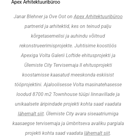
Apex Arhitektuuribüroo
Janar Blehner ja Ove Oot on
Apex Arhitektuuribüroo
partnerid ja arhitektid, kes on teinud palju
kõrgetasemelisi ja auhindu võitnud
rekonstrueerimisprojekte. Juhtisime koostöös
Apexiga Volta Galerii Loftide ehitusprojekti ja
Ülemiste City Tervisemaja II ehitusprojekti
koostamisse kaasatud meeskonda eskiisist
tööprojektini. Ajaloolisesse Volta masinatehasesse
loodud 8700 m2 Townhouse tüüpi linnavillade ja
unikaalsete äripindade projekti kohta saad vaadata
lähemalt siit
. Ülemiste City avara siseaatriumiga
kaasaegse tervisemaja ja ümbritseva avaliku pargiala
projekti kohta saad vaadata
lähemalt siit
.