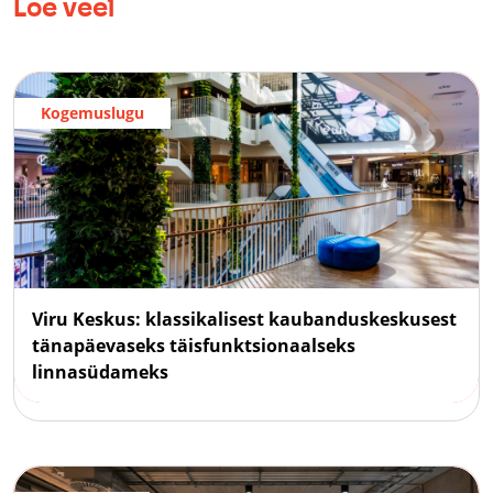
Loe veel
Kogemuslugu
Viru Keskus: klassikalisest kaubanduskeskusest
tänapäevaseks täisfunktsionaalseks
linnasüdameks