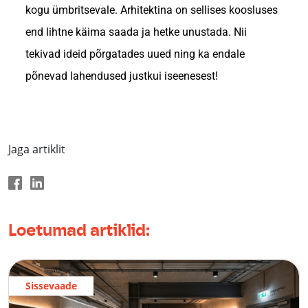
kogu ümbritsevale. Arhitektina on sellises koosluses
end lihtne käima saada ja hetke unustada. Nii
tekivad ideid põrgatades uued ning ka endale
põnevad lahendused justkui iseenesest!
Jaga artiklit
Loetumad artiklid:
Sissevaade