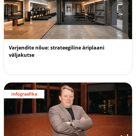
Varjendite nõue: strateegiline äriplaani
väljakutse
Infograafika