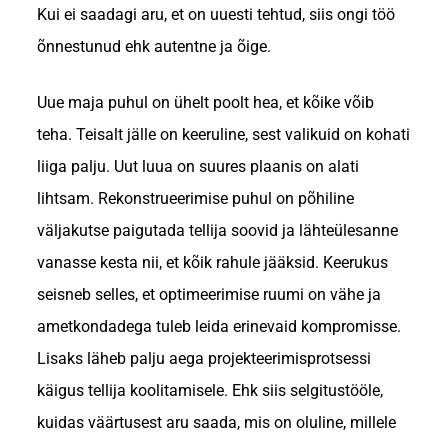
Kui ei saadagi aru, et on uuesti tehtud, siis ongi töö
õnnestunud ehk autentne ja õige.
Uue maja puhul on ühelt poolt hea, et kõike võib
teha. Teisalt jälle on keeruline, sest valikuid on kohati
liiga palju. Uut luua on suures plaanis on alati
lihtsam. Rekonstrueerimise puhul on põhiline
väljakutse paigutada tellija soovid ja lähteülesanne
vanasse kesta nii, et kõik rahule jääksid. Keerukus
seisneb selles, et optimeerimise ruumi on vähe ja
ametkondadega tuleb leida erinevaid kompromisse.
Lisaks läheb palju aega projekteerimisprotsessi
käigus tellija koolitamisele. Ehk siis selgitustööle,
kuidas väärtusest aru saada, mis on oluline, millele