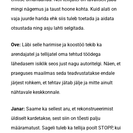
mingi nägemus ja taust hoone kohta. Kuid alati on
vaja juurde harida ehk siis tuleb toetada ja aidata
otsustada ning asju lahti selgitada.
Ove:
Läbi selle harimise ja koostöö tekib ka
arendajatel ja tellijatel oma tehtud töödega
lähedasem isiklik seos just nagu autoritelgi. Näen, et
praeguses maailmas seda teadvustatakse endale
järjest rohkem, et tehtav jätab jälje ja mitte ainult
nähtavale keskkonnale.
Janar:
Saame ka sellest aru, et rekonstrueerimist
üldiselt kardetakse, sest siin on tõesti palju
määramatust. Sageli tuleb ka tellija poolt STOPP, kui