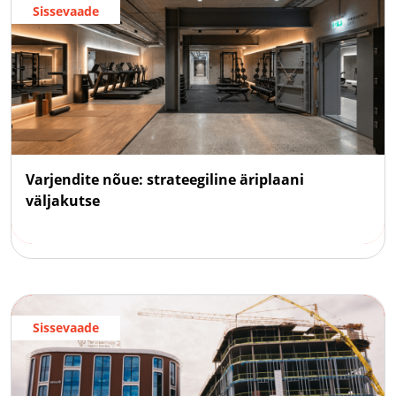
Sissevaade
Varjendite nõue: strateegiline äriplaani
väljakutse
Sissevaade