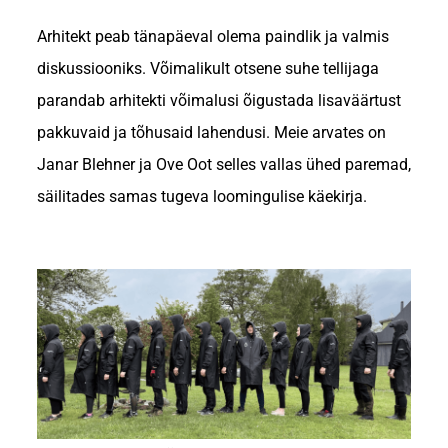
Arhitekt peab tänapäeval olema paindlik ja valmis
diskussiooniks. Võimalikult otsene suhe tellijaga
parandab arhitekti võimalusi õigustada lisaväärtust
pakkuvaid ja tõhusaid lahendusi. Meie arvates on
Janar Blehner ja Ove Oot selles vallas ühed paremad,
säilitades samas tugeva loomingulise käekirja.