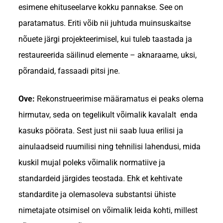
esimene ehituseelarve kokku pannakse. See on
paratamatus. Eriti võib nii juhtuda muinsuskaitse
nõuete järgi projekteerimisel, kui tuleb taastada ja
restaureerida säilinud elemente – aknaraame, uksi,
põrandaid, fassaadi pitsi jne.
Ove:
Rekonstrueerimise määramatus ei peaks olema
hirmutav, seda on tegelikult võimalik kavalalt enda
kasuks pöörata. Sest just nii saab luua erilisi ja
ainulaadseid ruumilisi ning tehnilisi lahendusi, mida
kuskil mujal poleks võimalik normatiive ja
standardeid järgides teostada. Ehk et kehtivate
standardite ja olemasoleva substantsi ühiste
nimetajate otsimisel on võimalik leida kohti, millest