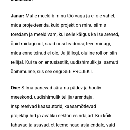
Janar:
Mulle meeldib minu töö väga ja ei ole vahet,
mida projekteerida, kuid projekt on minu silmis
toredam ja meeldivam, kui selle käigus ka ise arened,
õpid midagi uut, saad uusi teadmisi, teed midagi,
mida enne teinud ei ole. Ja jällegi, oluline roll on siin
tellijal. Kui ta on entusiastlik, uudishimulik ja samuti
õpihimuline, siis see ongi SEE PROJEKT.
Ove:
Silma panevad särama pädev ja hooliv
meeskond, uudishimulik tellija/arendaja,
inspireerivad kaasautorid, kaasamõtlevad
projektijuhid ja avaliku sektori esindajad. Kui kõik
tahavad ja usuvad, et teeme head asja endale, vaid