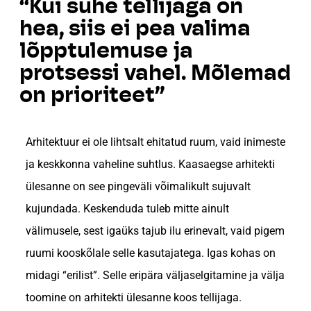
“Kui suhe tellijaga on
hea, siis ei pea valima
lõpptulemuse ja
protsessi vahel. Mõlemad
on prioriteet”
Arhitektuur ei ole lihtsalt ehitatud ruum, vaid inimeste
ja keskkonna vaheline suhtlus. Kaasaegse arhitekti
ülesanne on see pingeväli võimalikult sujuvalt
kujundada. Keskenduda tuleb mitte ainult
välimusele, sest igaüks tajub ilu erinevalt, vaid pigem
ruumi kooskõlale selle kasutajatega. Igas kohas on
midagi “erilist”. Selle eripära väljaselgitamine ja välja
toomine on arhitekti ülesanne koos tellijaga.